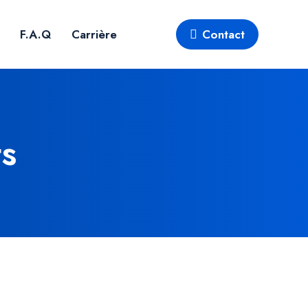
F.A.Q
Carrière
Contact
s