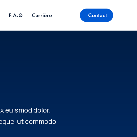
F.A.Q
Carrière
Contact
ex euismod dolor.
 neque, ut commodo