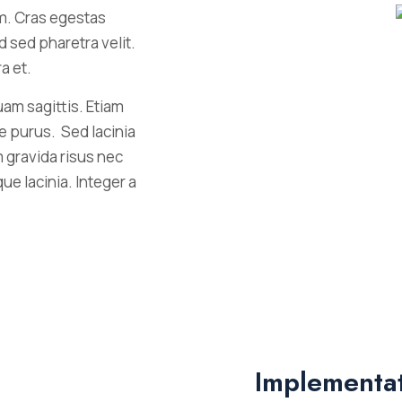
m. Cras egestas
d sed pharetra velit.
a et.
am sagittis. Etiam
te purus. Sed lacinia
 gravida risus nec
que lacinia. Integer a
Implementa