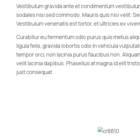
Vestibulum gravida ante et condimentum vestibulu
sodales nisi sed commodo. Mauris quis nisi velit. Se
Vestibulum venenatis est tortor, et ultricies ex viverr
Curabitur eu fermentum odio purus quis metus aliqu
ligula felis, gravida lobortis odio in vehicula vulputa
tempor orci, non lacinia purus faucibus non. Aliquam
velit lacinia dapibus. Phasellus at magna id elit tristi
just consequat.