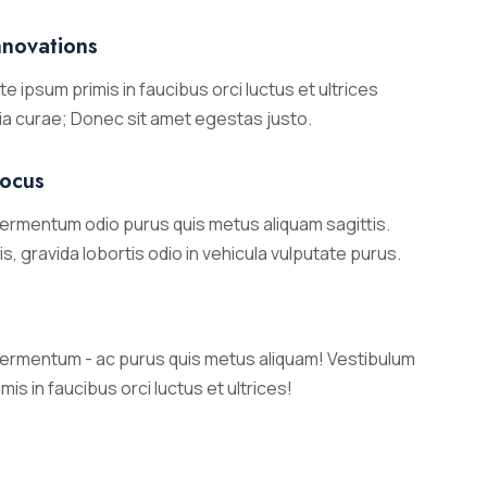
nnovations
e ipsum primis in faucibus orci luctus et ultrices
ia curae; Donec sit amet egestas justo.
focus
fermentum odio purus quis metus aliquam sagittis.
lis, gravida lobortis odio in vehicula vulputate purus.
fermentum - ac purus quis metus aliquam! Vestibulum
mis in faucibus orci luctus et ultrices!