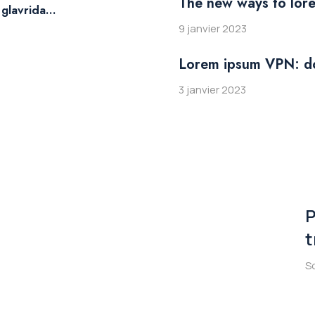
The new ways to lor
 glavrida…
9 janvier 2023
Lorem ipsum VPN: do
3 janvier 2023
P
t
S