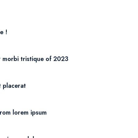
e !
t morbi tristique of 2023
t placerat
from lorem ipsum