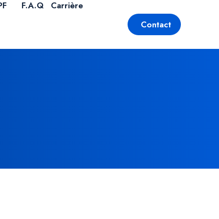
PF
F.A.Q
Carrière
Contact