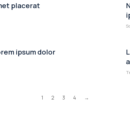
met placerat
N
i
S
orem ipsum dolor
L
a
T
1
2
3
4
→